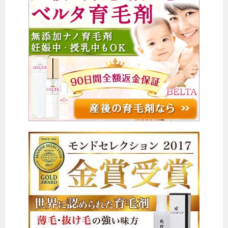
シ
ョ
ン