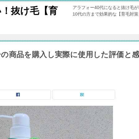
アラフォー40代になると抜け毛
い！抜け毛【育
10代の方まで効果的な【育毛対
の商品を購入し実際に使用した評価と