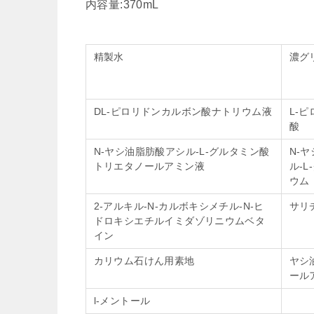
内容量:370mL
精製水
濃グ
DL‐ピロリドンカルボン酸ナトリウム液
L-
酸
N-ヤシ油脂肪酸アシル‐L‐グルタミン酸
N-
トリエタノールアミン液
ル‐
ウム
2-アルキル‐N‐カルボキシメチル‐N‐ヒ
サリ
ドロキシエチルイミダゾリニウムベタ
イン
カリウム石けん用素地
ヤシ
ール
l-メントール