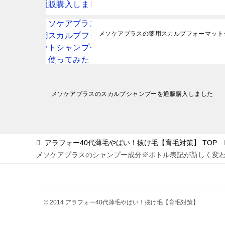
メソケアプラスの薬用スカルプフォーマット
投
メソケアプラスのスカルプシャンプーを通販購入しました
稿
ナ
ビ
アラフォー40代薄毛やばい！抜け毛【育毛対策】
TOP
メソケアプラスのシャンプー成分※ボトル表記が新しく変
ゲ
ー
シ
ョ
© 2014 アラフォー40代薄毛やばい！抜け毛【育毛対策】
ン