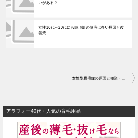
いがある？
女性10代～20代にも頭頂部の薄毛は多い原因と改
善策
投
女性型脱毛症の原因と種類・改善方法まとめ
稿
ナ
ビ
アラフォー40代・人気の育毛用品
ゲ
ー
シ