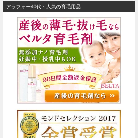
ビ
アラフォー40代・人気の育毛用品
ゲ
ー
シ
ョ
ン